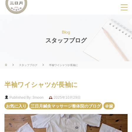
SPメニ
ュ
ー
Blog
展
スタッフブログ
開
用
ボ
スタッフブログ
半袖ワイシャツが長袖に
タ
ン
半袖ワイシャツが長袖に
Published By: 3moon
2025年10月29日
お気に入り
三日月鍼灸マッサージ整体院のブログ
＠嫁