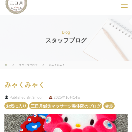
SPメニ
ュ
ー
Blog
展
スタッフブログ
開
用
ボ
スタッフブログ
みゃくみゃく
タ
ン
みゃくみゃく
Published By: 3moon
2025年10月14日
お気に入り
三日月鍼灸マッサージ整体院のブログ
＠歩