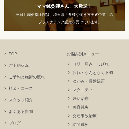
「ママ鍼灸師さん、大歓迎！」
三日月鍼灸指圧院は、埼玉県「多様な働き方実践企業」の
プラチナランク認定を受けています。
TOP
お悩み別メニュー
コリ・痛み・しびれ
ご予約状況
疲れ・なんとなく不調
ご予約と施術の流れ
ゆがみ・骨盤矯正
料金・コース
マタニティ
妊活治療
スタッフ紹介
美容鍼灸
よくある質問
交通事故治療
ブログ
訪問鍼灸