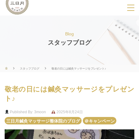
SPメニ
ュ
ー
Blog
展
スタッフブログ
開
用
ボ
スタッフブログ
敬老の日には鍼灸マッサージをプレゼント♪
タ
ン
敬老の日には鍼灸マッサージをプレゼン
ト♪
Published By: 3moon
2025年8月24日
三日月鍼灸マッサージ整体院のブログ
＠キャンペーン