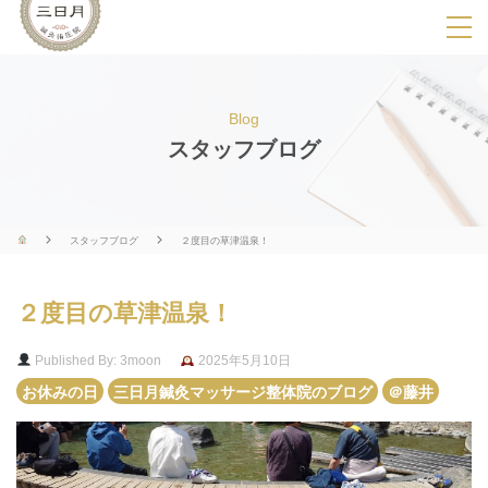
SPメニ
ュ
ー
Blog
展
スタッフブログ
開
用
ボ
スタッフブログ
２度目の草津温泉！
タ
ン
２度目の草津温泉！
Published By: 3moon
2025年5月10日
お休みの日
三日月鍼灸マッサージ整体院のブログ
＠藤井