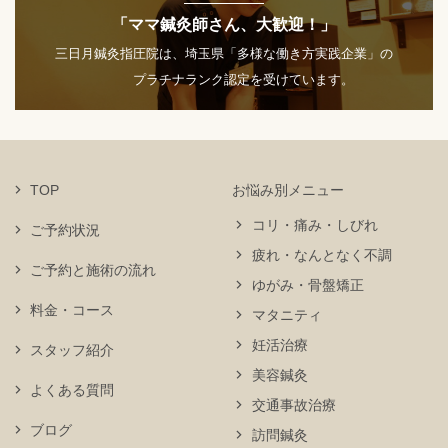
「ママ鍼灸師さん、大歓迎！」
三日月鍼灸指圧院は、埼玉県「多様な働き方実践企業」の
プラチナランク認定を受けています。
TOP
お悩み別メニュー
コリ・痛み・しびれ
ご予約状況
疲れ・なんとなく不調
ご予約と施術の流れ
ゆがみ・骨盤矯正
料金・コース
マタニティ
妊活治療
スタッフ紹介
美容鍼灸
よくある質問
交通事故治療
ブログ
訪問鍼灸