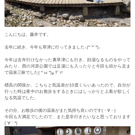
こんにちは。藤井です。
去年に続き、今年も草津に行ってきました⸜(*˙꒳˙*)⸝
今年は去年行けなかった裏草津にも行き、顔湯なるものをやって
みたり、西の河原公園では足湯にも入ったりと今回も頭から足ま
で温泉三昧でした( *˙ω˙*)و ｸﾞｯ!
標高の関係か、こちらと気温差が10度くらいあったので、自分が
行った時は夜中のお散歩をするときにはしっかりと上着が欲しく
なる気温でした。
その分、お散歩の後の温泉がまた気持ち良いのです(・∀・)
今回も大満足でしたので、また是非行きたいなと思っております
(´∀｀*)