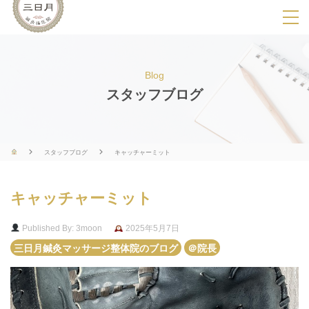
SPメニ
ュ
ー
Blog
展
スタッフブログ
開
用
ボ
スタッフブログ
キャッチャーミット
タ
ン
キャッチャーミット
Published By: 3moon
2025年5月7日
三日月鍼灸マッサージ整体院のブログ
＠院長