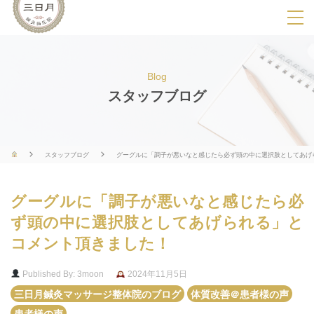
SPメニ
ュ
ー
Blog
展
スタッフブログ
開
用
ボ
スタッフブログ
グーグルに「調子が悪いなと感じたら必ず頭の中に選択肢としてあげ
タ
ン
グーグルに「調子が悪いなと感じたら必
ず頭の中に選択肢としてあげられる」と
コメント頂きました！
Published By: 3moon
2024年11月5日
三日月鍼灸マッサージ整体院のブログ
体質改善＠患者様の声
患者様の声