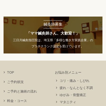
鍼灸師募集
「ママ鍼灸師さん、大歓迎！」
三日月鍼灸指圧院は、埼玉県「多様な働き方実践企業」の
プラチナランク認定を受けています。
TOP
お悩み別メニュー
コリ・痛み・しびれ
ご予約状況
疲れ・なんとなく不調
ご予約と施術の流れ
ゆがみ・骨盤矯正
料金・コース
マタニティ