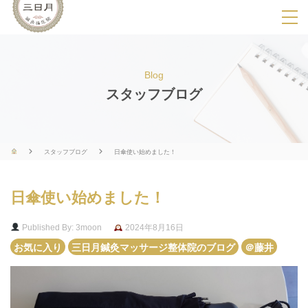
SPメニ
ュ
ー
Blog
展
スタッフブログ
開
用
ボ
スタッフブログ
日傘使い始めました！
タ
ン
日傘使い始めました！
Published By: 3moon
2024年8月16日
お気に入り
三日月鍼灸マッサージ整体院のブログ
＠藤井