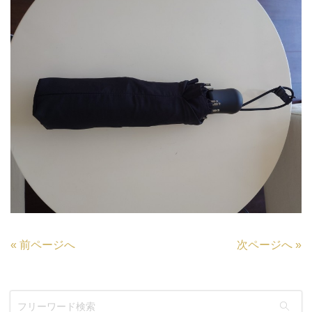
«
前ページへ
次ページへ
»