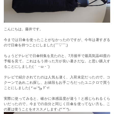
こんにちは。藤井です。
今までは日傘を使ったことがなかったのですが、今年は暑すぎる
ので日傘を持つことにしました(￣▽￣;)
ちょうどテレビで日傘特集を見たのと、7月後半で最高気温40度の
予報を見て、これはもう持った方が良い暑さだな。と思い購入す
ることにしました(｀・ω・´)
テレビで紹介されてたのは人気も凄く、入荷未定だったので、コ
クーンであれこれ探し、お値段もお手ごろだったユニクロで買う
ことにしました( *˙ω˙*)و ｸﾞｯ!
実際に使ってみると、確かに体感温度が違う！と感じられるくら
いだったので、今までの自分と同じく日傘を使ってない方も、こ
の夏は使うことをオススメします⸜(*˙꒳˙*)⸝