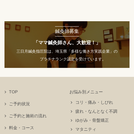
鍼灸師募集
「ママ鍼灸師さん、大歓迎！」
三日月鍼灸指圧院は、埼玉県「多様な働き方実践企業」の
プラチナランク認定を受けています。
TOP
お悩み別メニュー
コリ・痛み・しびれ
ご予約状況
疲れ・なんとなく不調
ご予約と施術の流れ
ゆがみ・骨盤矯正
料金・コース
マタニティ