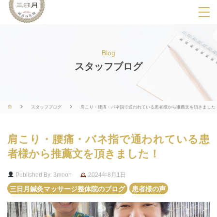
SPメニ
ュ
ー
Blog
展
スタッフブログ
開
用
ボ
スタッフブログ
肩こり・腰痛・バネ指で通われている患者様から推薦文を頂きました
タ
ン
肩こり・腰痛・バネ指で通われている患
者様から推薦文を頂きました！
Published By: 3moon
2024年8月1日
三日月鍼灸マッサージ整体院のブログ
患者様の声