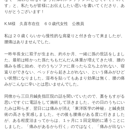
す」と、私たちが皆様にお伝えしたい思いを書いてくださり、あ
りがとうございます！
K.M様 久喜市在住 ６０歳代女性 公務員
私は２０歳くらいから慢性的な肩凝りと付き合って来ましたが、
腰痛はありませんでした。
一昨年長女に双子が生まれ、約６か月、一緒に孫の世話をしまし
た。最初は軽かった孫たちもだんだん体重が増えてきた頃、腰の
痛みを感じ始め、そのうちソファに座ったら立ち上がれない、寝
返りができない、ベッドから起き上がれない、という痛みがひど
い状態になりました。湿布を貼ってもあまり効果は無く、腰の痛
みがこんなに辛いとは思いませんでした。
同僚から三日月鍼灸指圧院の話を聞いていたので、藁をもすがる
思いですぐに電話をして施術して頂きました。その日のうちにい
たみは和らぎ、翌日には痛みが消え「東洋医学の神秘」と鍼灸技
術の高さを実感しました。その後も腰痛がある度に行きました
が、ある程度治まってからは、１ヶ月に１回定期的に通うことに
しました。「痛みがあるから行く」のではなく、「痛みが出ない