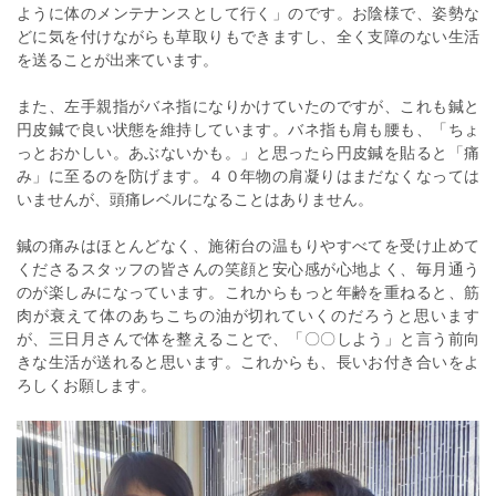
ように体のメンテナンスとして行く」のです。お陰様で、姿勢な
どに気を付けながらも草取りもできますし、全く支障のない生活
を送ることが出来ています。
また、左手親指がバネ指になりかけていたのですが、これも鍼と
円皮鍼で良い状態を維持しています。バネ指も肩も腰も、「ちょ
っとおかしい。あぶないかも。」と思ったら円皮鍼を貼ると「痛
み」に至るのを防げます。４０年物の肩凝りはまだなくなっては
いませんが、頭痛レベルになることはありません。
鍼の痛みはほとんどなく、施術台の温もりやすべてを受け止めて
くださるスタッフの皆さんの笑顔と安心感が心地よく、毎月通う
のが楽しみになっています。これからもっと年齢を重ねると、筋
肉が衰えて体のあちこちの油が切れていくのだろうと思います
が、三日月さんで体を整えることで、「〇〇しよう」と言う前向
きな生活が送れると思います。これからも、長いお付き合いをよ
ろしくお願します。