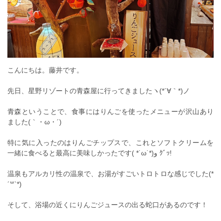
こんにちは。藤井です。
先日、星野リゾートの青森屋に行ってきましたヽ(*´∀｀*)ノ
青森ということで、食事にはりんごを使ったメニューが沢山あり
ました(｀・ω・´)
特に気に入ったのはりんごチップスで、これとソフトクリームを
一緒に食べると最高に美味しかったです( *˙ω˙*)و ｸﾞｯ!
温泉もアルカリ性の温泉で、お湯がすごいトロトロな感じでした(*
´꒳`*)
そして、浴場の近くにりんごジュースの出る蛇口があるのです！