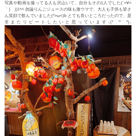
写真や動画を撮ってる人も沢山いて、自分もその1人でした(´>∀<
｀)ゝ))ｴﾍﾍ 勿論りんごジュースの味も激ウマで、大人も子供も皆さ
ん笑顔で飲んでいました(*>ω<)b とても良いところだったので、是
非またリピートしたいと思っています⸜(*˙꒳˙*)⸝