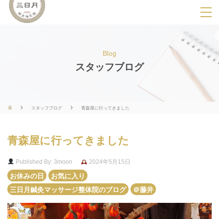
SPメニ
ュ
ー
Blog
展
スタッフブログ
開
用
ボ
スタッフブログ
青森屋に行ってきました
タ
ン
青森屋に行ってきました
Published By: 3moon
2024年5月15日
お休みの日
お気に入り
三日月鍼灸マッサージ整体院のブログ
＠藤井