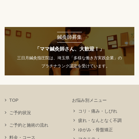
鍼灸師募集
「ママ鍼灸師さん、大歓迎！」
三日月鍼灸指圧院は、埼玉県「多様な働き方実践企業」の
プラチナランク認定を受けています。
TOP
お悩み別メニュー
コリ・痛み・しびれ
ご予約状況
疲れ・なんとなく不調
ご予約と施術の流れ
ゆがみ・骨盤矯正
料金・コース
マタニティ