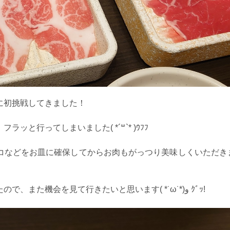
に初挑戦してきました！
と行ってしまいました( *´꒳`* )ｳﾌﾌ
コなどをお皿に確保してからお肉もがっつり美味しくいただき
行ってみたら意外とおひとり様でも入りやすかったので、また機会を見て行きたいと思います( *˙ω˙*)و ｸﾞｯ!