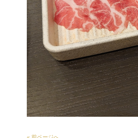
«
前ページへ