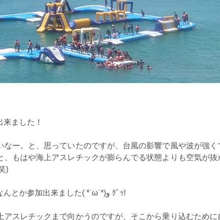
出来ました！
いなー。と、思っていたのですが、台風の影響で風や波が強く
と、もはや海上アスレチックが膨らんでる状態よりも空気が抜
笑)
今年も台風がギリギリまで怪しい感じでしたが、なんとか参加出来ました( *˙ω˙*)و ｸﾞｯ!
上アスレチックまで向かうのですが、そこから乗り込むために