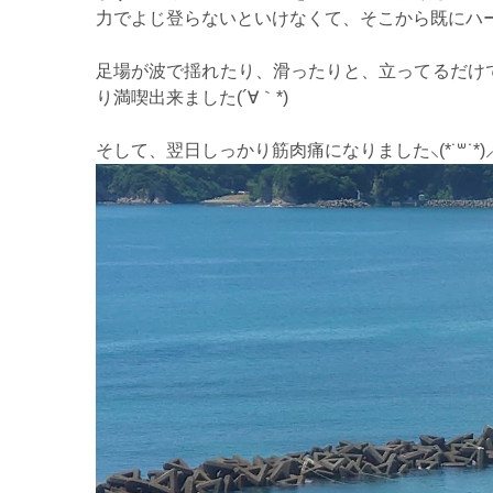
力でよじ登らないといけなくて、そこから既にハード
足場が波で揺れたり、滑ったりと、立ってるだけ
り満喫出来ました(´∀｀*)
そして、翌日しっかり筋肉痛になりました⸜(*˙꒳˙*)