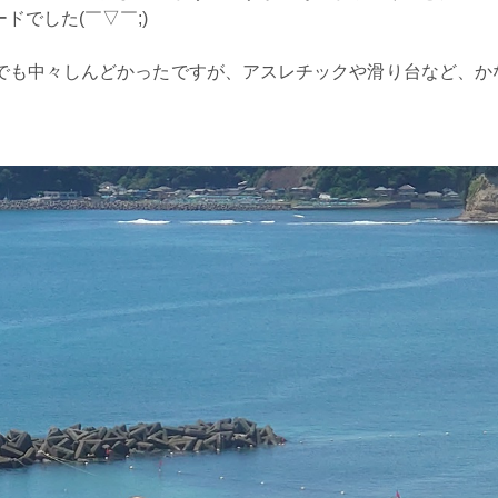
でした(￣▽￣;)
でも中々しんどかったですが、アスレチックや滑り台など、か
⸝