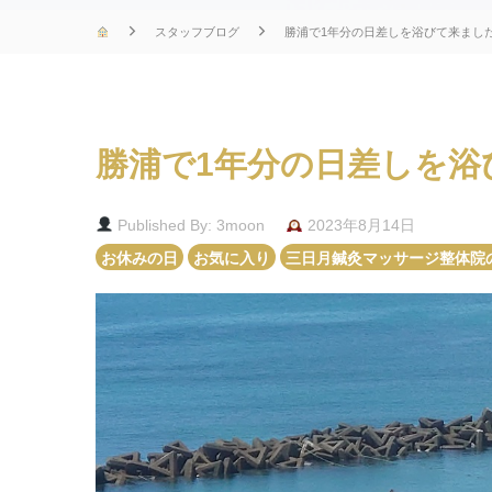
スタッフブログ
勝浦で1年分の日差しを浴びて来まし
勝浦で1年分の日差しを浴
Published By: 3moon
2023年8月14日
お休みの日
お気に入り
三日月鍼灸マッサージ整体院