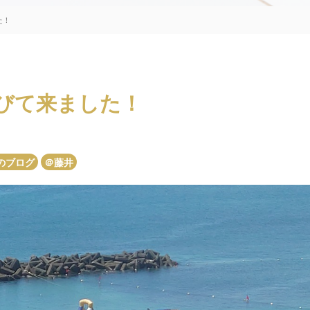
た！
びて来ました！
のブログ
＠藤井