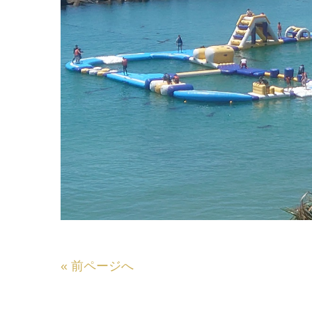
«
前ページへ