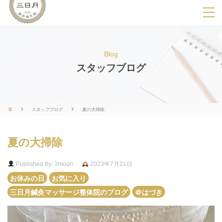
SPメニ
ュ
ー
Blog
展
スタッフブログ
開
用
ボ
スタッフブログ
夏の大掃除
タ
ン
夏の大掃除
Published By: 3moon
2023年7月21日
お休みの日
お気に入り
三日月鍼灸マッサージ整体院のブログ
＠はづき