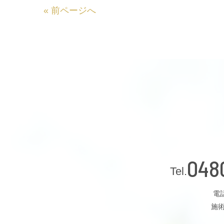
«
前ページへ
048
電話
施術