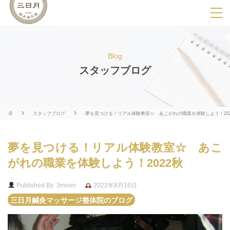
SPメニ
ュ
ー
Blog
展
スタッフブログ
開
用
ボ
スタッフブログ
夢を見つける！リアル体験教室☆ あこがれの職業を体験しよう！20
タ
ン
夢を見つける！リアル体験教室☆ あこ
がれの職業を体験しよう！2022秋
Published By: 3moon
2022年8月16日
三日月鍼灸マッサージ整体院のブログ