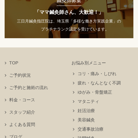
鍼灸師募集
「ママ鍼灸師さん、大歓迎！」
三日月鍼灸指圧院は、埼玉県「多様な働き方実践企業」の
プラチナランク認定を受けています。
TOP
お悩み別メニュー
コリ・痛み・しびれ
ご予約状況
疲れ・なんとなく不調
ご予約と施術の流れ
ゆがみ・骨盤矯正
料金・コース
マタニティ
妊活治療
スタッフ紹介
美容鍼灸
よくある質問
交通事故治療
ブログ