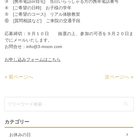
③ [携帯電話or自宅] 当日いらっしゃる方の携帯電話番号
④ [ご希望の日時] お子様の学年
⑤ [ご希望のコース] リアル体験教室
⑥ [質問相談など] ご来院の交通手段
応募締切：９月１０日 抽選の上、参加の可否を９月２０日ま
でにメールいたします。
お問合せ：info@3-moon.com
お申し込みフォームはこちら
«
前ページへ
次ページへ
»
カテゴリー
お休みの日