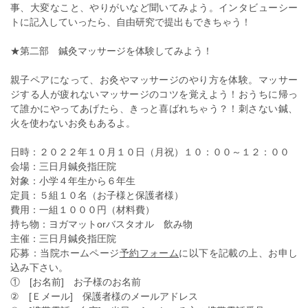
事、大変なこと、やりがいなど聞いてみよう。インタビューシー
トに記入していったら、自由研究で提出もできちゃう！
★第二部 鍼灸マッサージを体験してみよう！
親子ペアになって、お灸やマッサージのやり方を体験。マッサー
ジする人が疲れないマッサージのコツを覚えよう！おうちに帰っ
て誰かにやってあげたら、きっと喜ばれちゃう？！刺さない鍼、
火を使わないお灸もあるよ。
日時：２０２２年１０月１０日（月祝）１０：００～１２：００
会場：三日月鍼灸指圧院
対象：小学４年生から６年生
定員：５組１０名（お子様と保護者様）
費用：一組１０００円（材料費）
持ち物：ヨガマットorバスタオル 飲み物
主催：三日月鍼灸指圧院
応募：当院ホームページ
予約フォーム
に以下を記載の上、お申し
込み下さい。
① [お名前] お子様のお名前
② [Ｅメール] 保護者様のメールアドレス