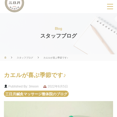
SPメニ
ュ
ー
Blog
展
スタッフブログ
開
用
ボ
スタッフブログ
カエルが喜ぶ季節です♪
タ
ン
カエルが喜ぶ季節です♪
Published By: 3moon
2022年6月5日
三日月鍼灸マッサージ整体院のブログ