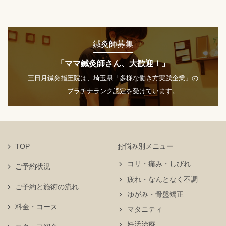
鍼灸師募集
「ママ鍼灸師さん、大歓迎！」
三日月鍼灸指圧院は、埼玉県「多様な働き方実践企業」の
プラチナランク認定を受けています。
TOP
お悩み別メニュー
コリ・痛み・しびれ
ご予約状況
疲れ・なんとなく不調
ご予約と施術の流れ
ゆがみ・骨盤矯正
料金・コース
マタニティ
妊活治療