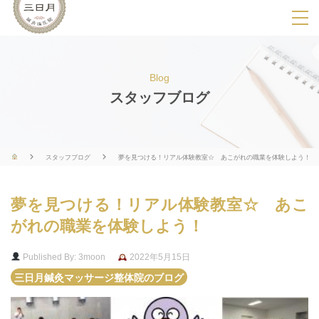
SPメニ
ュ
ー
Blog
展
スタッフブログ
開
用
ボ
スタッフブログ
夢を見つける！リアル体験教室☆ あこがれの職業を体験しよう！
タ
ン
夢を見つける！リアル体験教室☆ あこ
がれの職業を体験しよう！
Published By: 3moon
2022年5月15日
三日月鍼灸マッサージ整体院のブログ