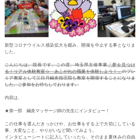
新型コロナウイルス感染拡大を鑑み、開催を中止する事となりま
した。
こんにちは。院長です。この度、埼玉県主催事業
「夢を見つけ
る！リアル体験教室☆ あこがれの職業を体験しよう！」
のプレ
ミア教室として三日月鍼灸指圧院も教室を開催することになりま
した。ご参加をお待ちしております。
内容は、
★第一部 鍼灸マッサージ師の先生にインタビュー！
この仕事を選んだきっかけや、お仕事をする上で大切にしている
事、大変なこと、やりがいなど聞いてみよう。
インタビューシートに記入していったら、そのまま夏休みの自由