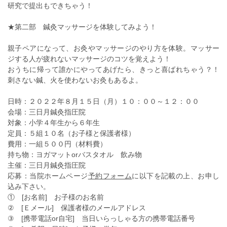
研究で提出もできちゃう！
★第二部 鍼灸マッサージを体験してみよう！
親子ペアになって、お灸やマッサージのやり方を体験。マッサー
ジする人が疲れないマッサージのコツを覚えよう！
おうちに帰って誰かにやってあげたら、きっと喜ばれちゃう？！
刺さない鍼、火を使わないお灸もあるよ。
日時：２０２２年８月１５日（月）１０：００～１２：００
会場：三日月鍼灸指圧院
対象：小学４年生から６年生
定員：５組１０名（お子様と保護者様）
費用：一組５００円（材料費）
持ち物：ヨガマットorバスタオル 飲み物
主催：三日月鍼灸指圧院
応募：当院ホームページ
予約フォーム
に以下を記載の上、お申し
込み下さい。
① [お名前] お子様のお名前
② [Ｅメール] 保護者様のメールアドレス
③ [携帯電話or自宅] 当日いらっしゃる方の携帯電話番号