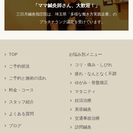
「ママ鍼灸師さん、大歓迎！」
三日月鍼灸指圧院は、埼玉県「多様な働き方実践企業」の
プラチナランク認定を受けています。
TOP
お悩み別メニュー
コリ・痛み・しびれ
ご予約状況
疲れ・なんとなく不調
ご予約と施術の流れ
ゆがみ・骨盤矯正
料金・コース
マタニティ
妊活治療
スタッフ紹介
美容鍼灸
よくある質問
交通事故治療
ブログ
訪問鍼灸