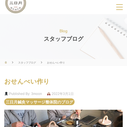
SPメニ
ュ
ー
Blog
展
スタッフブログ
開
用
ボ
スタッフブログ
おせんべい作り
タ
ン
おせんべい作り
Published By: 3moon
2022年3月1日
三日月鍼灸マッサージ整体院のブログ