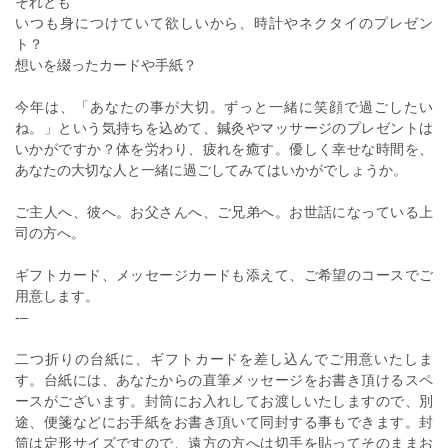
それとも
いつも身につけていて欲しいから、時計やネクタイのプレゼン
ト？
想いを綴ったカードや手紙？
今年は、「あなたの事が大切。ずっと一緒に笑顔で過ごしたい
ね。」という気持ちを込めて、鍼灸やマッサージのプレゼントは
いかがですか？体を労わり、疲れを癒す。優しく幸せな時間を、
あなたの大切な人と一緒に過ごしてみてはいかがでしょうか。
ご主人へ、彼へ。お父さんへ、ご兄弟へ。お世話になっている上
司の方へ。
ギフトカード、メッセージカードも添えて、ご希望のコースでご
用意します。
‐–
二つ折りの台紙に、ギフトカードを差し込んでご用意いたしま
す。台紙には、あなたからの直筆メッセージをお書き頂けるスペ
ースがございます。封筒にお入れしてお渡しいたしますので、別
途、便箋などにお手紙をお書き頂いて同封する事もできます。封
筒は定形サイズですので、遠方の方へは切手を貼ってそのままお