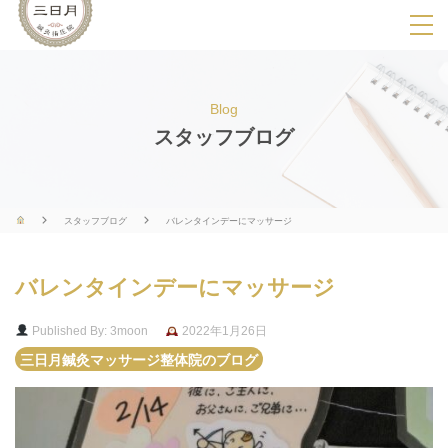
SPメニ
ュ
ー
Blog
展
スタッフブログ
開
用
ボ
スタッフブログ
バレンタインデーにマッサージ
タ
ン
バレンタインデーにマッサージ
Published By: 3moon
2022年1月26日
三日月鍼灸マッサージ整体院のブログ