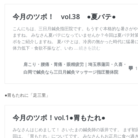
●胃もたれに「足三里」