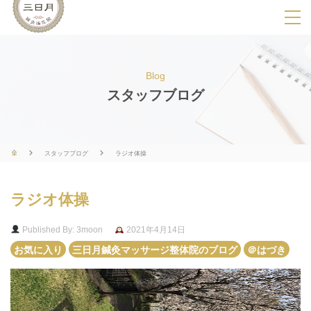
SPメニ
ュ
ー
Blog
展
スタッフブログ
開
用
ボ
スタッフブログ
ラジオ体操
タ
ン
ラジオ体操
Published By: 3moon
2021年4月14日
お気に入り
三日月鍼灸マッサージ整体院のブログ
＠はづき