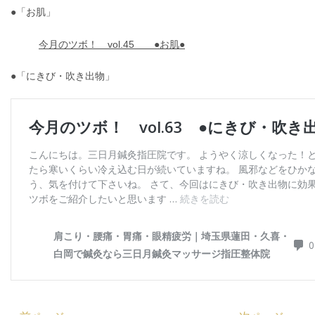
●「お肌」
今月のツボ！ vol.45 ●お肌●
●「にきび・吹き出物」