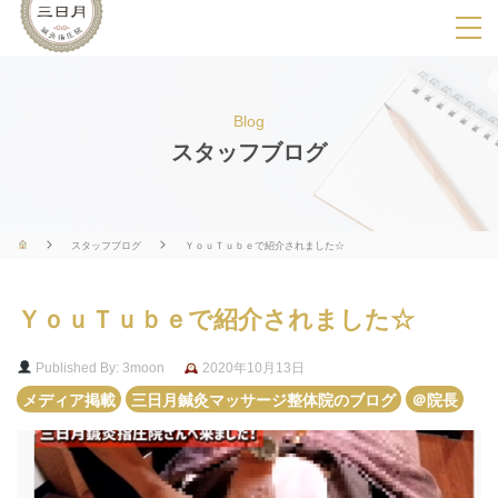
SPメニ
ュ
ー
Blog
展
スタッフブログ
開
用
ボ
スタッフブログ
ＹｏｕＴｕｂｅで紹介されました☆
タ
ン
ＹｏｕＴｕｂｅで紹介されました☆
Published By: 3moon
2020年10月13日
メディア掲載
三日月鍼灸マッサージ整体院のブログ
＠院長