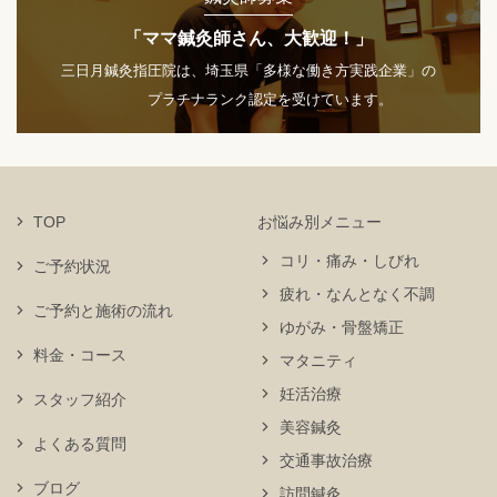
「ママ鍼灸師さん、大歓迎！」
三日月鍼灸指圧院は、埼玉県「多様な働き方実践企業」の
プラチナランク認定を受けています。
TOP
お悩み別メニュー
コリ・痛み・しびれ
ご予約状況
疲れ・なんとなく不調
ご予約と施術の流れ
ゆがみ・骨盤矯正
料金・コース
マタニティ
妊活治療
スタッフ紹介
美容鍼灸
よくある質問
交通事故治療
ブログ
訪問鍼灸