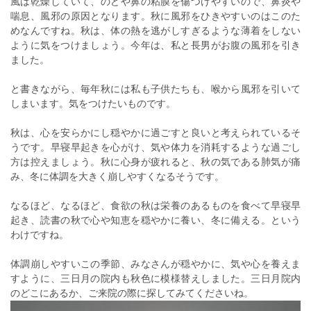
風は乾燥していて、のどや鼻の粘膜を傷つけやすいので、鼻炎や
喘息、風邪の原因となります。秋に風邪をひきやすいのはこのた
めなんですね。秋は、体の熱を逃がしすぎるような薄着をしない
ように気をつけましょう。今年は、私と長男がお腹の風邪を引き
ました。
と書きながら、毎年秋には私も子供たちも、喉から風邪を引いて
しまいます。気をつけたいものです。
秋は、心を安らかにし穏やかに過ごすと良いと考えられているそ
うです。早寝早起きを心がけ、気や体力を消耗するような過ごし
方は控えましょう。秋に心身が疲れると、秋の気である肺気が痛
み、冬に体調を大きく崩しやすくなるそうです。
なるほど、なるほど、食欲の秋は栄養のあるものを食べて早寝早
起き、読書の秋で心や知恵を穏やかに養い、冬に備える。という
わけですね。
体調崩しやすいこの季節、みなさんが穏やかに、気や心を養えま
すように、三日月の院内も秋色に模様替えしました。三日月院内
のどこにあるか、ご来院の際に探してみてくださいね。