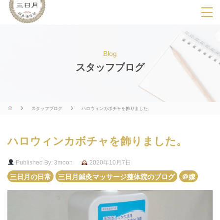
SPメニ
ュ
ー
Blog
展
スタッフブログ
開
用
ボ
スタッフブログ
ハロウィンカボチャを飾りました。
タ
ン
ハロウィンカボチャを飾りました。
Published By: 3moon
2020年10月7日
三日月の日常
三日月鍼灸マッサージ整体院のブログ
＠嫁