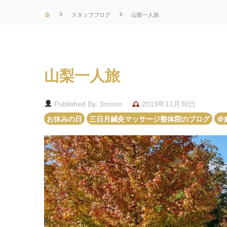
スタッフブログ
山梨一人旅
山梨一人旅
Published By: 3moon
2019年11月30日
お休みの日
三日月鍼灸マッサージ整体院のブログ
＠