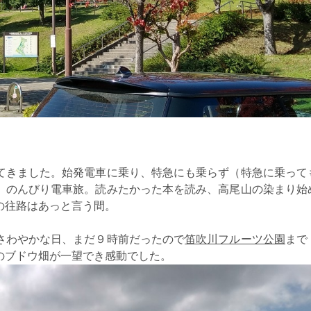
てきました。始発電車に乗り、特急にも乗らず（特急に乗って
、のんびり電車旅。読みたかった本を読み、高尾山の染まり始
の往路はあっと言う間。
さわやかな日、まだ９時前だったので
笛吹川フルーツ公園
まで
のブドウ畑が一望でき感動でした。