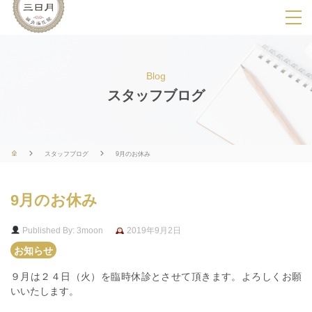
SPメニ
ュ
ー
Blog
展
スタッフブログ
開
用
ボ
スタッフブログ
9月のお休み
タ
ン
9月のお休み
Published By: 3moon
2019年9月2日
お知らせ
９月は２４日（火）を臨時休診とさせて頂きます。よろしくお願
いいたします。