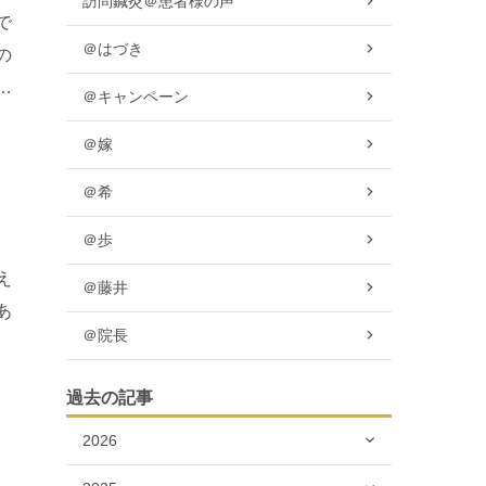
訪問鍼灸＠患者様の声
で
＠はづき
の
介
＠キャンペーン
＠嫁
＠希
＠歩
え
＠藤井
あ
＠院長
銀
過去の記事
2026