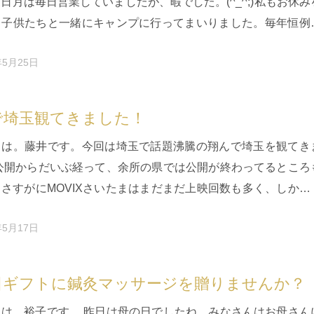
日月は毎日営業していましたが、暇でした。(^_^;)私もお休み
、子供たちと一緒にキャンプに行ってまいりました。毎年恒例
画。日高市の…
年5月25日
で埼玉観てきました！
ちは。藤井です。今回は埼玉で話題沸騰の翔んで埼玉を観てき
 公開からだいぶ経って、余所の県では公開が終わってるところ
さすがにMOVIXさいたまはまだまだ上映回数も多く、しかも
いうのにかなりの…
年5月17日
日ギフトに鍼灸マッサージを贈りませんか？
ちは。裕子です。 昨日は母の日でしたね。みなさんはお母さん