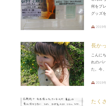
何をプ
グッズ
花屋さ
2019
長か
こんに
れのパ
た。今
ている
2019
たくさ