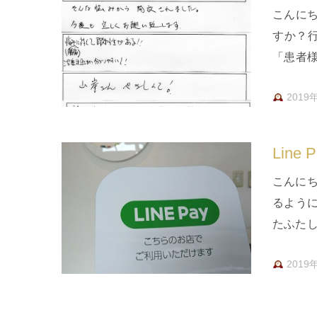
こんに
すか？
「患者
します。
2019
Lin
こんにち
るよう
たふたし
行口座
2019