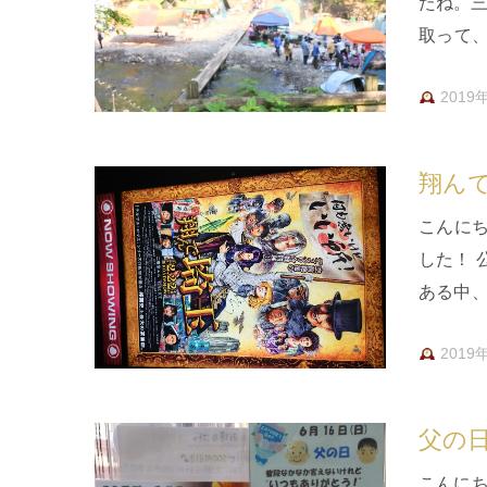
たね。三
取って
この企
2019
翔ん
こんに
した！
ある中、
日だと
2019
父の
こんに