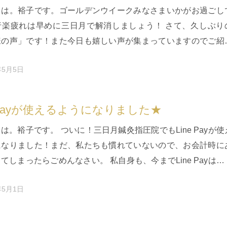
ちは。裕子です。ゴールデンウイークみなさまいかがお過ごし
行楽疲れは早めに三日月で解消しましょう！ さて、久しぶり
様の声」です！また今日も嬉しい声が集まっていますのでご紹
 当院では、ご来院さ…
年5月5日
e Payが使えるようになりました★
は。裕子です。 ついに！三日月鍼灸指圧院でもLine Payが使
になりました！まだ、私たちも慣れていないので、お会計時に
てしまったらごめんなさい。 私自身も、今までLine Payは「
と…
年5月1日