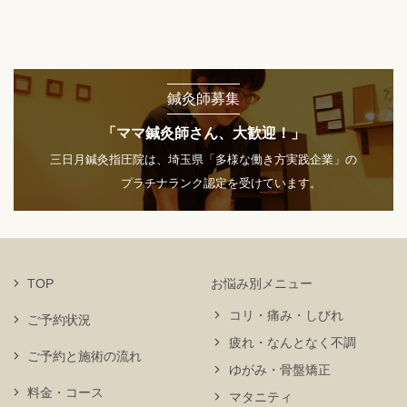
鍼灸師募集
「ママ鍼灸師さん、大歓迎！」
三日月鍼灸指圧院は、埼玉県「多様な働き方実践企業」の
プラチナランク認定を受けています。
TOP
お悩み別メニュー
コリ・痛み・しびれ
ご予約状況
疲れ・なんとなく不調
ご予約と施術の流れ
ゆがみ・骨盤矯正
料金・コース
マタニティ