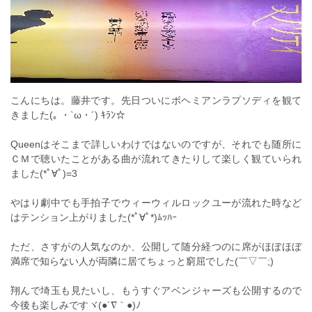
こんにちは。藤井です。先日ついにボヘミアンラプソディを観て
きました(｡ ・`ω・´) ｷﾗﾝ☆
Queenはそこまで詳しいわけではないのですが、それでも随所に
ＣＭで聴いたことがある曲が流れてきたりして楽しく観ていられ
ました(*ﾟ∀ﾟ)=3
やはり劇中でも手拍子でウィーウィルロックユーが流れた時など
はテンション上がりました(*ﾟ∀ﾟ*)ﾑｯﾊｰ
ただ、さすがの人気なのか、公開して随分経つのに席がほぼほぼ
満席で知らない人が両隣に居てちょっと窮屈でした(￣▽￣;)
翔んで埼玉も見たいし、もうすぐアベンジャーズも公開するので
今後も楽しみですヾ(●´∇｀●)ﾉ