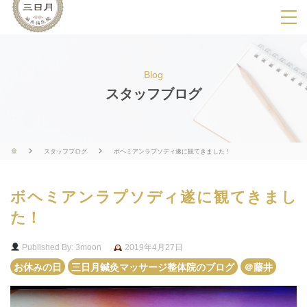
SPメニ
ュ
ー
Blog
展
スタッフブログ
開
用
ボ
スタッフブログ
ボヘミアンラプソディ遂に観てきました！
タ
ン
ボヘミアンラプソディ遂に観てきまし
た！
Published By: 3moon
2019年4月27日
お休みの日
三日月鍼灸マッサージ整体院のブログ
＠藤井