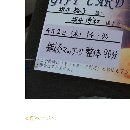
«
前ページへ