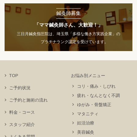
鍼灸師募集
「ママ鍼灸師さん、大歓迎！」
三日月鍼灸指圧院は、埼玉県「多様な働き方実践企業」の
プラチナランク認定を受けています。
TOP
お悩み別メニュー
コリ・痛み・しびれ
ご予約状況
疲れ・なんとなく不調
ご予約と施術の流れ
ゆがみ・骨盤矯正
料金・コース
マタニティ
妊活治療
スタッフ紹介
美容鍼灸
よくある質問