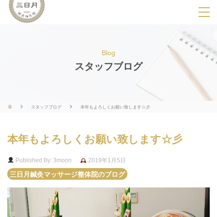
SPメニ
ュ
ー
Blog
展
スタッフブログ
開
用
ボ
スタッフブログ
本年もよろしくお願い致します☆彡
タ
ン
本年もよろしくお願い致します☆彡
Published By: 3moon
2019年1月5日
三日月鍼灸マッサージ整体院のブログ