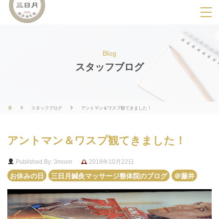
SPメニ
ュ
ー
Blog
展
スタッフブログ
開
用
ボ
スタッフブログ
アントマン＆ワスプ観てきました！
タ
ン
アントマン＆ワスプ観てきました！
Published By: 3moon
2018年10月22日
お休みの日
三日月鍼灸マッサージ整体院のブログ
＠藤井