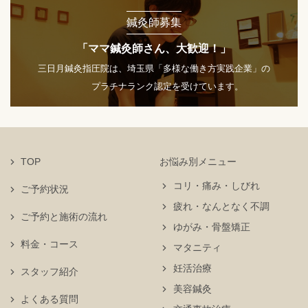
鍼灸師募集
「ママ鍼灸師さん、大歓迎！」
三日月鍼灸指圧院は、埼玉県「多様な働き方実践企業」の
プラチナランク認定を受けています。
TOP
お悩み別メニュー
コリ・痛み・しびれ
ご予約状況
疲れ・なんとなく不調
ご予約と施術の流れ
ゆがみ・骨盤矯正
料金・コース
マタニティ
妊活治療
スタッフ紹介
美容鍼灸
よくある質問