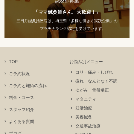
鍼灸師募集
「ママ鍼灸師さん、大歓迎！」
三日月鍼灸指圧院は、埼玉県「多様な働き方実践企業」の
プラチナランク認定を受けています。
TOP
お悩み別メニュー
コリ・痛み・しびれ
ご予約状況
疲れ・なんとなく不調
ご予約と施術の流れ
ゆがみ・骨盤矯正
料金・コース
マタニティ
妊活治療
スタッフ紹介
美容鍼灸
よくある質問
交通事故治療
ブログ