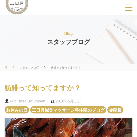
SPメニ
ュ
ー
Blog
展
スタッフブログ
開
用
ボ
スタッフブログ
魴鯡って知ってますか？
タ
ン
魴鯡って知ってますか？
Published By: 3moon
2018年5月11日
お休みの日
三日月鍼灸マッサージ整体院のブログ
＠院長