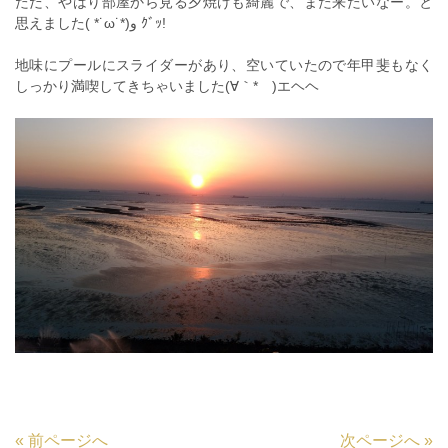
ただ、やはり部屋から見る夕焼けも綺麗で、また来たいなー。と
思えました( *˙ω˙*)و ｸﾞｯ!
地味にプールにスライダーがあり、空いていたので年甲斐もなく
しっかり満喫してきちゃいました(∀｀*ゞ)エヘヘ
«
前ページへ
次ページへ
»