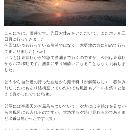
こんにちは。藤井です。先日お休みをいただいて、またホテル三
日月に行ってきました！
今回はいつも行っている勝浦ではなく、木更津の方に初めて行っ
てまいりました( ･ω･)ゞ
いつもは東京駅から特急で勝浦まで行くのですが、今回は東京駅
からバス移動です。無事に乗り物酔いになることもなく到着しま
した。
どうやら自分達の行った翌週から潮干狩りが解禁らしく、春休み
前だったのもあり結構空いていたのでお風呂もプールも悠々と使
えて良かったです(≧∇≦)b｡
部屋には半露天のお風呂もついていて、夕方には夕焼けを見なが
らお風呂にも入れるのですが、大浴場も夕焼け見れるのであんま
り出番は無かったです（笑）