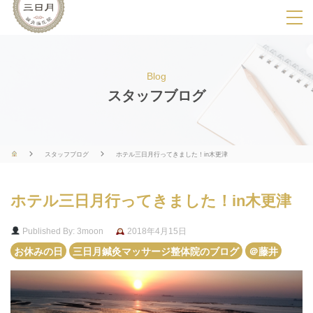
SPメニ
ュ
ー
Blog
展
スタッフブログ
開
用
ボ
スタッフブログ
ホテル三日月行ってきました！in木更津
タ
ン
ホテル三日月行ってきました！in木更津
Published By: 3moon
2018年4月15日
お休みの日
三日月鍼灸マッサージ整体院のブログ
＠藤井