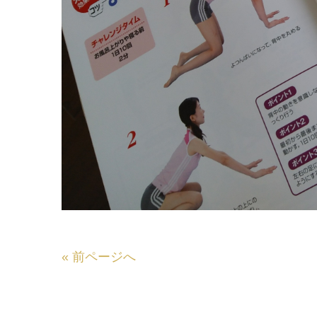
«
前ページへ