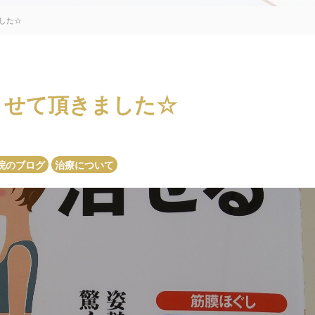
した☆
させて頂きました☆
院のブログ
治療について