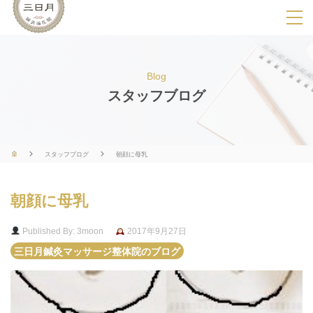
SPメニ
ュ
ー
Blog
展
スタッフブログ
開
用
ボ
スタッフブログ
朝顔に母乳
タ
ン
朝顔に母乳
Published By: 3moon
2017年9月27日
三日月鍼灸マッサージ整体院のブログ