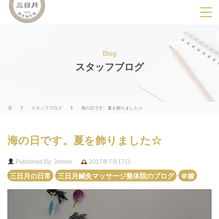
SPメニ
ュ
ー
Blog
展
スタッフブログ
開
用
ボ
スタッフブログ
海の日です。夏を飾りました☆
タ
ン
海の日です。夏を飾りました☆
Published By: 3moon
2017年7月17日
三日月の日常
三日月鍼灸マッサージ整体院のブログ
＠嫁