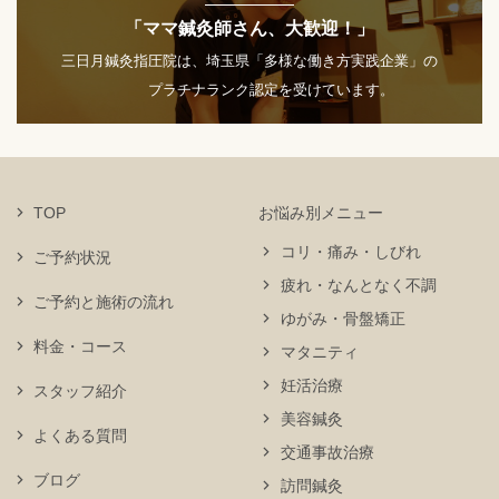
「ママ鍼灸師さん、大歓迎！」
三日月鍼灸指圧院は、埼玉県「多様な働き方実践企業」の
プラチナランク認定を受けています。
TOP
お悩み別メニュー
コリ・痛み・しびれ
ご予約状況
疲れ・なんとなく不調
ご予約と施術の流れ
ゆがみ・骨盤矯正
料金・コース
マタニティ
妊活治療
スタッフ紹介
美容鍼灸
よくある質問
交通事故治療
ブログ
訪問鍼灸