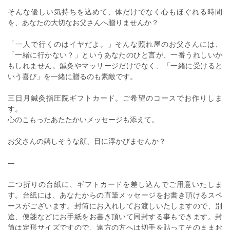
そんな優しい気持ちを込めて、体だけでなく心もほぐれる時間
を、あなたの大切なお父さんへ贈りませんか？
「一人で行くのはイヤだよ。」そんな照れ屋のお父さんには、
「一緒に行かない？」というあなたのひと言が、一番うれしいか
もしれません。鍼灸やマッサージだけでなく、「一緒に受けると
いう喜び」を一緒に贈るのも素敵です。
三日月鍼灸指圧院ギフトカード。ご希望のコースでお作りしま
す。
心のこもったあたたかいメッセージも添えて。
お父さんの嬉しそうな顔、目に浮かびませんか？
‐–
二つ折りの台紙に、ギフトカードを差し込んでご用意いたしま
す。台紙には、あなたからの直筆メッセージをお書き頂けるスペ
ースがございます。封筒にお入れしてお渡しいたしますので、別
途、便箋などにお手紙をお書き頂いて同封する事もできます。封
筒は定形サイズですので、遠方の方へは切手を貼ってそのままお