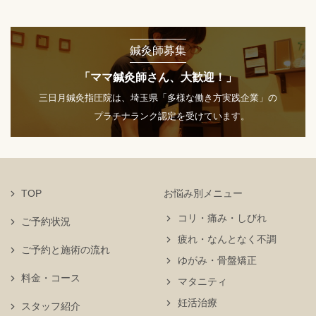
鍼灸師募集
「ママ鍼灸師さん、大歓迎！」
三日月鍼灸指圧院は、埼玉県「多様な働き方実践企業」の
プラチナランク認定を受けています。
TOP
お悩み別メニュー
コリ・痛み・しびれ
ご予約状況
疲れ・なんとなく不調
ご予約と施術の流れ
ゆがみ・骨盤矯正
料金・コース
マタニティ
妊活治療
スタッフ紹介