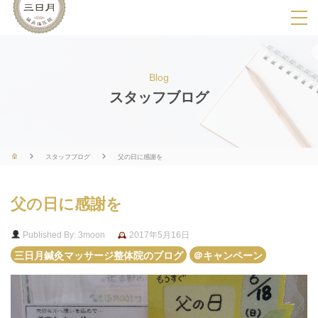
SPメニ
ュ
ー
Blog
展
スタッフブログ
開
用
ボ
スタッフブログ
父の日に感謝を
タ
ン
父の日に感謝を
Published By: 3moon
2017年5月16日
三日月鍼灸マッサージ整体院のブログ
＠キャンペーン