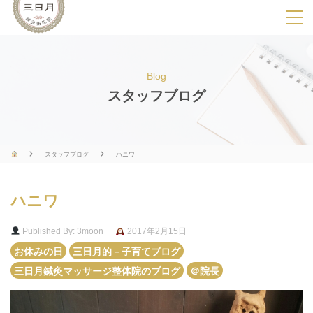
SPメニ
ュ
ー
Blog
展
スタッフブログ
開
用
ボ
スタッフブログ
ハニワ
タ
ン
ハニワ
Published By: 3moon
2017年2月15日
お休みの日
三日月的－子育てブログ
三日月鍼灸マッサージ整体院のブログ
＠院長