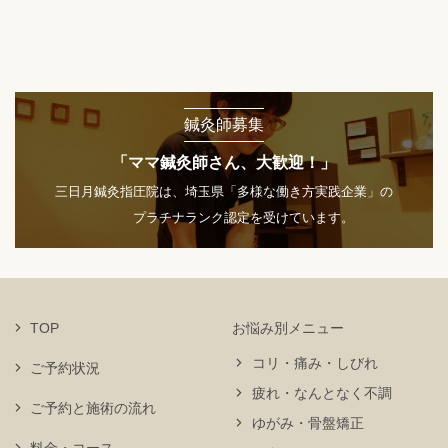
鍼灸師募集
「ママ鍼灸師さん、大歓迎！」
三日月鍼灸指圧院は、埼玉県「多様な働き方実践企業」の
プラチナランク認定を受けています。
TOP
お悩み別メニュー
コリ・痛み・しびれ
ご予約状況
疲れ・なんとなく不調
ご予約と施術の流れ
ゆがみ・骨盤矯正
料金・コース