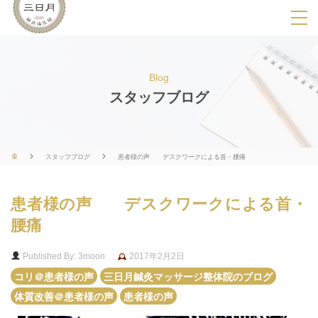
SPメニ
ュ
ー
Blog
展
スタッフブログ
開
用
ボ
スタッフブログ
患者様の声 デスクワークによる首・腰痛
タ
ン
患者様の声 デスクワークによる首・
腰痛
Published By: 3moon
2017年2月2日
コリ＠患者様の声
三日月鍼灸マッサージ整体院のブログ
体質改善＠患者様の声
患者様の声