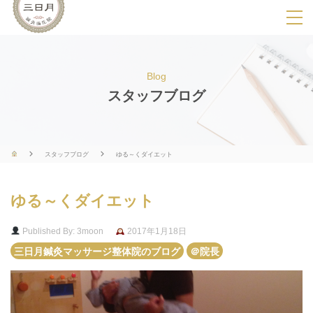
SPメニ
ュ
ー
Blog
展
スタッフブログ
開
用
ボ
スタッフブログ
ゆる～くダイエット
タ
ン
ゆる～くダイエット
Published By: 3moon
2017年1月18日
三日月鍼灸マッサージ整体院のブログ
＠院長