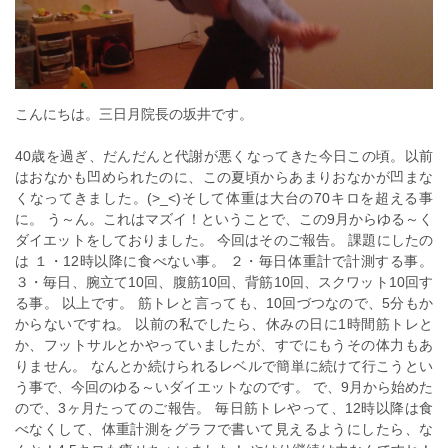
こんにちは。三日月院長の坂井です。
40歳を過ぎ、だんだんと代謝が悪くなってきた今日この頃。以前
はおなかも凹められたのに、この夏頃からあまりおなかが凹まな
くなってきました。(>_<)そして体重は大台の70キロを超える事
に。 う～ん。これはマズイ！ということで、この9月からゆる～く
ダイエットをしておりました。 今回はそのご報告。 課題にしたの
は １・12時以降に食べない事。 ２・毎日体重計で計測する事。
３・毎日、腕立て10回、腹筋10回、背筋10回、スクワット10回す
る事。 以上です。 筋トレと言っても、10回づつなので、5分もか
からないですね。 以前の私でしたら、休みの日に1時間筋トレと
か、フットサルとかやっていましたが、すでにもうその体力もあ
りません。 なんとか続けられるレベルで簡単に続けて行こうとい
う事で、今回のゆる～いダイエットなのです。 で、9月から始めた
ので、3ヶ月たってのご報告。 毎日筋トレやって、12時以降は食
べなくして、体重計測をグラフで書いて見えるようにしたら、な