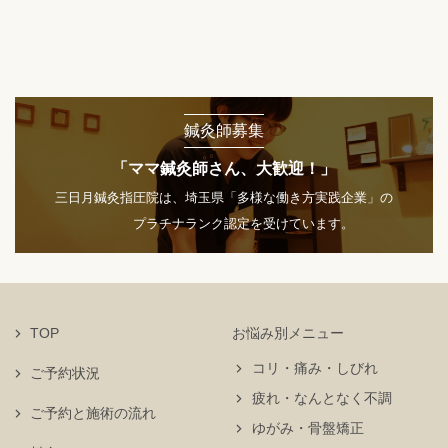
鍼灸師募集
「ママ鍼灸師さん、大歓迎！」
三日月鍼灸指圧院は、埼玉県「多様な働き方実践企業」の
プラチナランク認定を受けています。
TOP
お悩み別メニュー
コリ・痛み・しびれ
ご予約状況
疲れ・なんとなく不調
ご予約と施術の流れ
ゆがみ・骨盤矯正