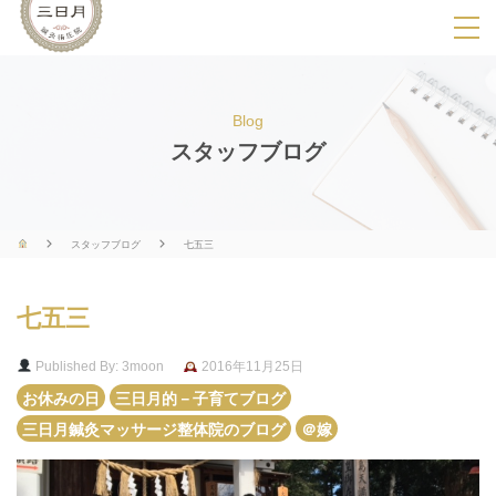
SPメニ
ュ
ー
Blog
展
スタッフブログ
開
用
ボ
スタッフブログ
七五三
タ
ン
七五三
Published By: 3moon
2016年11月25日
お休みの日
三日月的－子育てブログ
三日月鍼灸マッサージ整体院のブログ
＠嫁