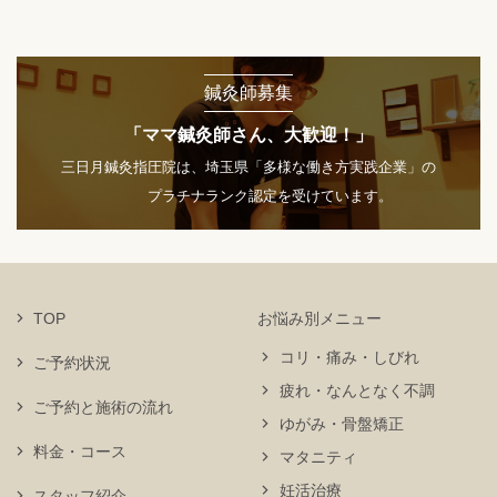
鍼灸師募集
「ママ鍼灸師さん、大歓迎！」
三日月鍼灸指圧院は、埼玉県「多様な働き方実践企業」の
プラチナランク認定を受けています。
TOP
お悩み別メニュー
コリ・痛み・しびれ
ご予約状況
疲れ・なんとなく不調
ご予約と施術の流れ
ゆがみ・骨盤矯正
料金・コース
マタニティ
妊活治療
スタッフ紹介