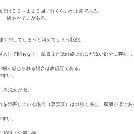
歳では９０～１１０回／分くらいが正常である。
）、緩やかで力がある。
強く押してしまうと消えてしまう状態。
侵入して間もなく、肌表または経絡上のまだ浅い部分に存在し
が細く感じられる場合は表虚証である。
やすい。
じる沈んだ脈。
れを阻害している場合（裏実証）は力強く感じ、臓腑が虚であ
やすい。
三拍以下の遅い脈