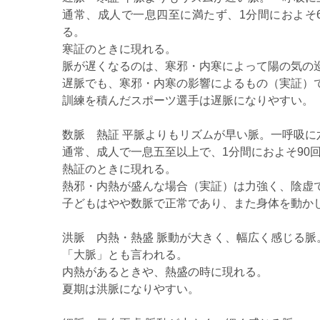
通常、成人で一息四至に満たず、1分間におよそ
る。
寒証のときに現れる。
脈が遅くなるのは、寒邪・内寒によって陽の気の
遅脈でも、寒邪・内寒の影響によるもの（実証）
訓練を積んだスポーツ選手は遅脈になりやすい。
数脈 熱証 平脈よりもリズムが早い脈。一呼吸に
通常、成人で一息五至以上で、1分間におよそ90
熱証のときに現れる。
熱邪・内熱が盛んな場合（実証）は力強く、陰虚
子どもはやや数脈で正常であり、また身体を動か
洪脈 内熱・熱盛 脈動が大きく、幅広く感じる脈
「大脈」とも言われる。
内熱があるときや、熱盛の時に現れる。
夏期は洪脈になりやすい。