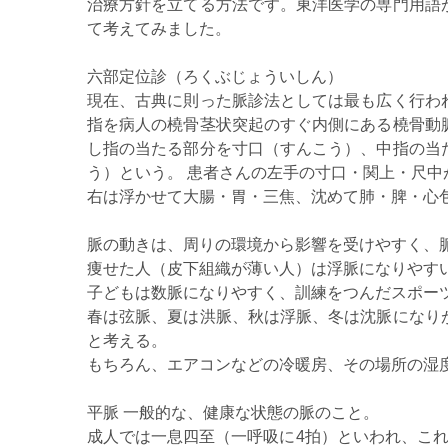
治療方針を立てる方法です。東洋医学の専門用語
て考えてみました。
六部定位診（ろくぶじょういしん）
現在、古典に則った脈診法としては最も広く行わ
指を病人の橈骨茎状突起のすぐ内側にある橈骨動
し指の当たる部分を寸口（すんこう）、中指の当
う）という。 患者さんの左手の寸口・関上・尺
右は浮かせて大腸・胃・三焦、沈めて肺・脾・心
脈の動きは、周りの環境から影響を受けやすく、
痩せた人（皮下組織が薄い人）は浮脈になりやす
子どもは数脈になりやすく、訓練をつんだスポー
春は弦脈、夏は洪脈、秋は浮脈、冬は沈脈になり
と考える。
もちろん、エアコンなどの冷暖房、その場所の湿
平脈 一般的な、健康な状態の脈のこと。
成人では一息四至（一呼吸に4拍）といわれ、こ