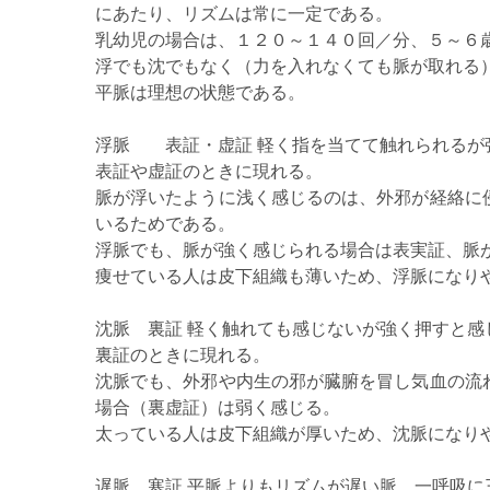
にあたり、リズムは常に一定である。
乳幼児の場合は、１２０～１４０回／分、５～６
浮でも沈でもなく（力を入れなくても脈が取れる
平脈は理想の状態である。
浮脈 表証・虚証 軽く指を当てて触れられるが
表証や虚証のときに現れる。
脈が浮いたように浅く感じるのは、外邪が経絡に
いるためである。
浮脈でも、脈が強く感じられる場合は表実証、脈
痩せている人は皮下組織も薄いため、浮脈になり
沈脈 裏証 軽く触れても感じないが強く押すと感
裏証のときに現れる。
沈脈でも、外邪や内生の邪が臓腑を冒し気血の流
場合（裏虚証）は弱く感じる。
太っている人は皮下組織が厚いため、沈脈になり
遅脈 寒証 平脈よりもリズムが遅い脈。一呼吸に