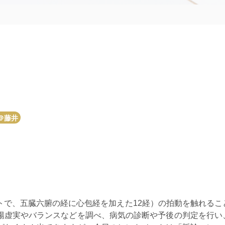
＠藤井
トで、五臓六腑の経に心包経を加えた12経）の拍動を触れるこ
陽虚実やバランスなどを調べ、病気の診断や予後の判定を行い