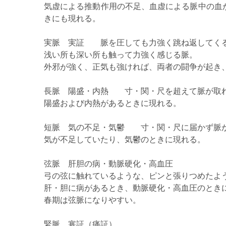
気虚による推動作用の不足、血虚による脈中の血
きにも現れる。
実脈 実証 脈を圧しても力強く跳ね返してく
浅い所も深い所も触って力強く感じる脈。
外邪が強く、正気も強ければ、両者の闘争が起き
長脈 陽盛・内熱 寸・関・尺を超えて脈が取
陽盛および内熱があるときに現れる。
短脈 気の不足・気鬱 寸・関・尺に届かず脈
気が不足していたり、気鬱のときに現れる。
弦脈 肝胆の病・動脈硬化・高血圧
弓の弦に触れているような、ピンと張りつめたよ
肝・胆に病があるとき、動脈硬化・高血圧のとき
春期は弦脈になりやすい。
緊脈 寒証（痛証）