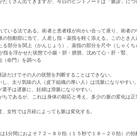
がたくさん出てきますが、今日のヒントノートは「脈診」につ
れている法である。術者と患者様が向かい合って座り、術者の
脈の拍動部に当て、人差し指・薬指を軽く添える。このとき人
たる部分を関上（かんじょう）、薬指の部分を尺中（しゃくち
中が指を浮かせた状態で小腸・胆・膀胱、沈めて心・肝・腎、
包（命門）を調べる
脈診だけでその人の状態を判断することはできない。
いし、太り気味の人（皮下組織の厚い人）は沈脈になりやすい
ツ選手は遅脈に、妊婦は滑脈になりやすい。
がちであるが、これは身体の順応と考え、多少の脈の変化は正
度、女性では月経によっても脈は変化する。
れは1分間におよそ７２～８０拍（１５秒で１８～２０拍）の拍