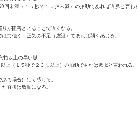
60回未満（１５秒で１５拍未満）の拍動であれば遅脈と言わ
巡りが阻害されることで遅くなる。
では力強く、正気の不足（虚証）であれば弱く感じる。
六拍以上の早い脈
回以上（１５秒で２３拍以上）の拍動であれば数脈と言われる
である場合は細く感じる。
した直後は数脈になる。
。