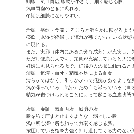
細脈 気血両虚 脈動が小さく、細く感じる脈。
気血両虚のときに現れる。
冬期は細脈になりやすい。
滑脈 痰飲・食滞 ころころと滑らかに転がるよう
痰飲（水湿が停滞して流れが悪くなっている状態
に現れる。
また、実邪（体内にある余分な成分）が充実し、
ただし健康な人でも、栄衛が充実しているときに
妊婦にも見られる脈で、妊婦の人の脈に触れると
渋脈 気滞・血オ・精気不足による血虚
滑らかではなく、引っかかって抵抗があるような
気が滞っている（気滞）ため血も滞っている（血
精気が傷つけられることによって起こる血虚状態
虚脈 虚証・気血両虚・臓腑の虚
脈を強く圧すと止まるような、弱々しい脈。
浅い所も深い所も触って力弱く感じる脈。
按圧している指を力強く押し返してくる力のない