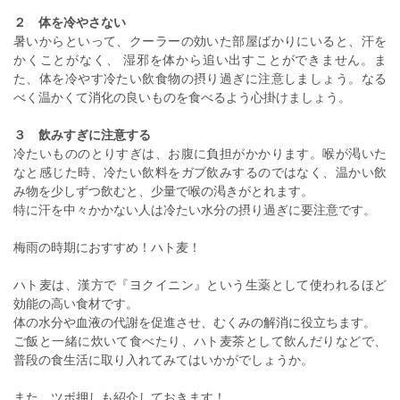
２ 体を冷やさない
暑いからといって、クーラーの効いた部屋ばかりにいると、汗を
かくことがなく、 湿邪を体から追い出すことができません。ま
た、体を冷やす冷たい飲食物の摂り過ぎに注意しましょう。なる
べく温かくて消化の良いものを食べるよう心掛けましょう。
３ 飲みすぎに注意する
冷たいもののとりすぎは、お腹に負担がかかります。喉が渇いた
なと感じた時、冷たい飲料をガブ飲みするのではなく、温かい飲
み物を少しずつ飲むと、少量で喉の渇きがとれます。
特に汗を中々かかない人は冷たい水分の摂り過ぎに要注意です。
梅雨の時期におすすめ！ハト麦！
ハト麦は、漢方で『ヨクイニン』という生薬として使われるほど
効能の高い食材です。
体の水分や血液の代謝を促進させ、むくみの解消に役立ちます。
ご飯と一緒に炊いて食べたり、ハト麦茶として飲んだりなどで、
普段の食生活に取り入れてみてはいかがでしょうか。
また、ツボ押しも紹介しておきます！