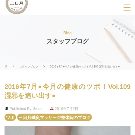
SPメニ
ュ
ー
Blog
展
スタッフブログ
開
用
ボ
スタッフブログ
2016年7月●今月の健康のツボ！Vol.109 湿邪を追い出す●
タ
ン
2016年7月●今月の健康のツボ！Vol.109
湿邪を追い出す●
Published By: 3moon
2016年7月5日
ツボ
三日月鍼灸マッサージ整体院のブログ