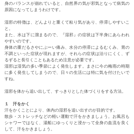
身のバランスが崩れていると、自然界の気が邪気となって病気の
原因になってしまうわけです。
湿邪の特徴は、どんよりと重くて粘り気があり、停滞しやすいこ
と。
また、水は下に溜まるので、『湿邪』の症状は下半身にあらわれ
やすいのです。
身体の重だるさやにぶーい痛み、水分の停滞によるむくみ、胃の
不調といった症状が現れますが、それらの症状は治りにくく、ず
るずると長引くこともあるため注意が必要です。
湿邪は湿気の多い季節によく発生します。まさに今の梅雨の時期
に多く発生してしまうので、日々の生活には特に気を付けたいで
すね。
湿邪を体から追い出して、すっきりとした体づくりをする方法。
１ 汗をかく
汗をかくことにより、体内の湿邪を追い出すのが目的です。
散歩・ストレッチなどの軽い運動で汗をかきましょう。お風呂も
シャワーではなく、湯船にゆっくりと浸かって全身の血流を良く
して、汗をかきましょう。