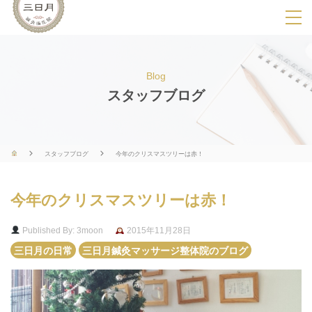
SPメニ
ュ
ー
Blog
展
スタッフブログ
開
用
ボ
スタッフブログ
今年のクリスマスツリーは赤！
タ
ン
今年のクリスマスツリーは赤！
Published By: 3moon
2015年11月28日
三日月の日常
三日月鍼灸マッサージ整体院のブログ