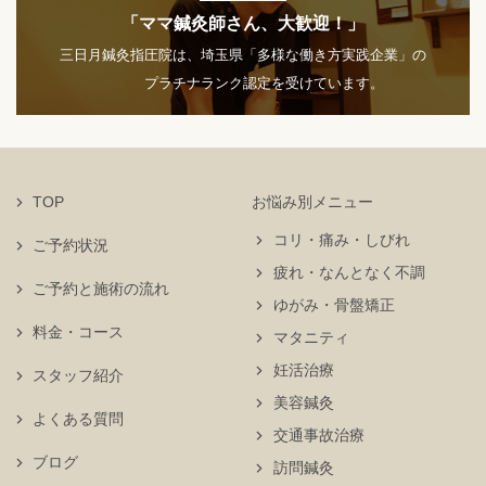
「ママ鍼灸師さん、大歓迎！」
三日月鍼灸指圧院は、埼玉県「多様な働き方実践企業」の
プラチナランク認定を受けています。
TOP
お悩み別メニュー
コリ・痛み・しびれ
ご予約状況
疲れ・なんとなく不調
ご予約と施術の流れ
ゆがみ・骨盤矯正
料金・コース
マタニティ
妊活治療
スタッフ紹介
美容鍼灸
よくある質問
交通事故治療
ブログ
訪問鍼灸