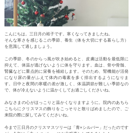
こんにちは。三日月の裕子です。寒くなってきましたね。
そんな寒さを感じるこの季節、養生（体を大切にする暮らし方）
を意識して過しましょう。
この季節、冬のからっ風が吹き始めると、皮膚は活動を最低限に
抑えて、体温が逃げないように体を守ります。血は、骨や骨髄、
腎臓などに重点的に栄養を補給します。そのため、腎機能が活発
になり尿の量がふえて体内の毒素を多く排出するようになりま
す。日中と夜間の寒暖の差が激しく、体温調節が難しい季節なの
で、体が冷えないように温かくしてお過ごしくださいね。
みなさまの心がほっこりと温かくなりますように。院内のあちら
こちらにクリスマスの飾りをこっそりと散りばめましたので、ご
来院の際に探してみてくださいね。
今まで三日月のクリスマスツリーは「青×シルバー」だったのです