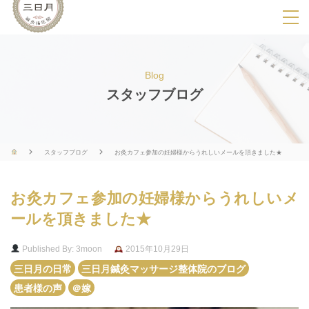
SPメニ
ュ
ー
Blog
展
スタッフブログ
開
用
ボ
スタッフブログ
お灸カフェ参加の妊婦様からうれしいメールを頂きました★
タ
ン
お灸カフェ参加の妊婦様からうれしいメ
ールを頂きました★
Published By: 3moon
2015年10月29日
三日月の日常
三日月鍼灸マッサージ整体院のブログ
患者様の声
＠嫁