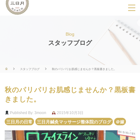
SPメニ
ュ
ー
Blog
展
スタッフブログ
開
用
ボ
スタッフブログ
秋のパリパリお肌感じませんか？黒板書きました。
タ
ン
秋のパリパリお肌感じませんか？黒板書
きました。
Published By: 3moon
2015年10月3日
三日月の日常
三日月鍼灸マッサージ整体院のブログ
＠嫁