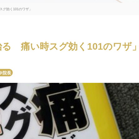
グ効く101のワザ」
る 痛い時スグ効く101のワザ
＠院長