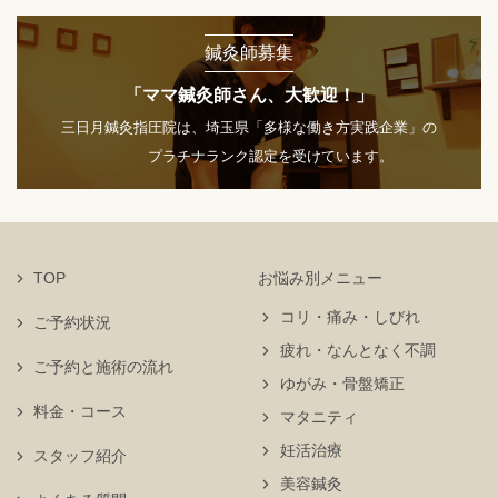
鍼灸師募集
「ママ鍼灸師さん、大歓迎！」
三日月鍼灸指圧院は、埼玉県「多様な働き方実践企業」の
プラチナランク認定を受けています。
TOP
お悩み別メニュー
コリ・痛み・しびれ
ご予約状況
疲れ・なんとなく不調
ご予約と施術の流れ
ゆがみ・骨盤矯正
料金・コース
マタニティ
妊活治療
スタッフ紹介
美容鍼灸