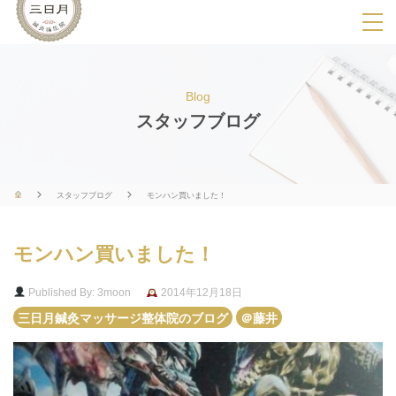
SPメニ
ュ
ー
Blog
展
スタッフブログ
開
用
ボ
スタッフブログ
モンハン買いました！
タ
ン
モンハン買いました！
Published By: 3moon
2014年12月18日
三日月鍼灸マッサージ整体院のブログ
＠藤井