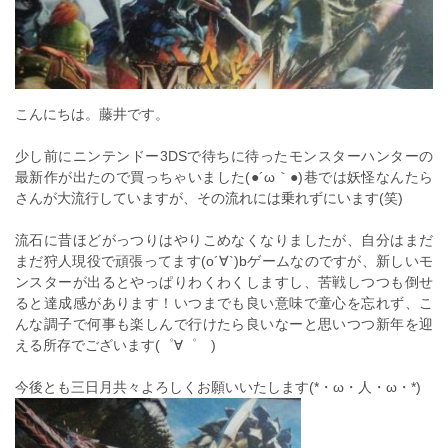
こんにちは。藤井です。
少し前にニンテンドー3DSで待ちに待ったモンスターハンターの
最新作が出たので買っちゃいました(●´ω｀●)巷では妖怪なんたら
さんが大流行していますが、その流れには乗れずにいます(笑)
流石に昔ほどがっつりはやりこめなくなりましたが、自分はまだ
まだ狩人現役で頑張ってます(o´∀`)bゲームなのですが、新しいモ
ンスターが出るとやっぱりわくわくしますし、苦戦しつつも倒せ
ると達成感があります！いつまでも良い意味で童心を忘れず、こ
んな調子で何事も楽しんで行けたら良いなーと思いつつ新年を迎
える所存でございます(゜∀゜ゞ)
今後とも三日月共々よろしくお願いいたします(*・ω・人・ω・*)