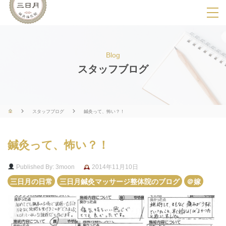
SPメニ
ュ
ー
Blog
展
スタッフブログ
開
用
ボ
スタッフブログ
鍼灸って、怖い？！
タ
ン
鍼灸って、怖い？！
Published By: 3moon
2014年11月10日
三日月の日常
三日月鍼灸マッサージ整体院のブログ
＠嫁