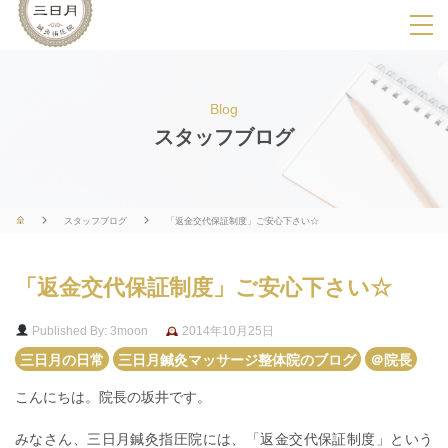
SPメニ
ュ
ー
Blog
展
スタッフブログ
開
用
ボ
スタッフブログ
「返金交代保証制度」ご安心下さい☆
タ
ン
「返金交代保証制度」ご安心下さい☆
Published By: 3moon
2014年10月25日
三日月の日常
三日月鍼灸マッサージ整体院のブログ
＠院長
こんにちは。院長の坂井です。
みなさん、三日月鍼灸指圧院には、「返金交代保証制度」という