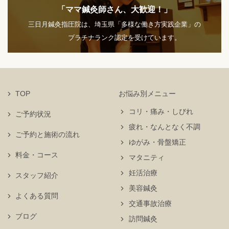
「ママ鍼灸師さん、大歓迎！」
三日月鍼灸指圧院は、埼玉県「多様な働き方実践企業」の
プラチナランク認定を受けています。
TOP
お悩み別メニュー
コリ・痛み・しびれ
ご予約状況
疲れ・なんとなく不調
ご予約と施術の流れ
ゆがみ・骨盤矯正
料金・コース
マタニティ
妊活治療
スタッフ紹介
美容鍼灸
よくある質問
交通事故治療
ブログ
訪問鍼灸