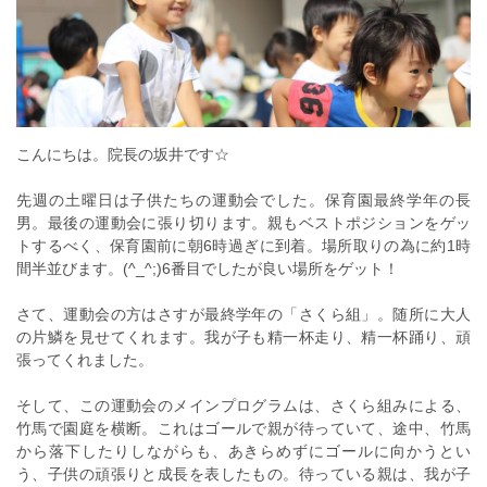
こんにちは。院長の坂井です☆
先週の土曜日は子供たちの運動会でした。保育園最終学年の長
男。最後の運動会に張り切ります。親もベストポジションをゲッ
トするべく、保育園前に朝6時過ぎに到着。場所取りの為に約1時
間半並びます。(^_^;)6番目でしたが良い場所をゲット！
さて、運動会の方はさすが最終学年の「さくら組」。随所に大人
の片鱗を見せてくれます。我が子も精一杯走り、精一杯踊り、頑
張ってくれました。
そして、この運動会のメインプログラムは、さくら組みによる、
竹馬で園庭を横断。これはゴールで親が待っていて、途中、竹馬
から落下したりしながらも、あきらめずにゴールに向かうとい
う、子供の頑張りと成長を表したもの。待っている親は、我が子