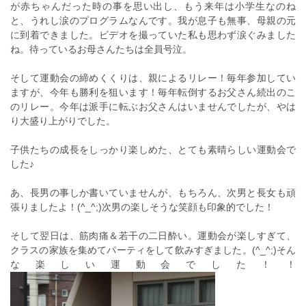
が赤ちゃんだった時の事を思い出し、もう来年は小学生なのね
と、うれし涙のプログラムなんです。我が息子も無事、母親の元
に到着できました。ビデオを撮っていた私も思わず涙ぐみました
ね。待っているお母さんたちは全員号泣。
そして運動会の締めくくりは、親によるリレー！毎年参加してい
ますが、今年も勝利を狙います！毎年転倒するお父さん続出のこ
のリレー。今年は派手に転ぶお父さんはいませんでしたが、やは
り大盛り上がりでした。
子供たちの成長をしっかり楽しめた、とても素晴らしい運動会で
した♪
あ、長男の事しか書いていませんが、もちろん、次男と長女も頑
張りましたよ！(^_^;)次男の楽しそうな笑顔も印象的でした！
そして翌日は、筋肉痛＆若干の二日酔い。運動会が楽しすぎて、
クラスの家族を集めてパーティをして飲みすぎました。(^_^;)そん
な楽しい運動会でした！！