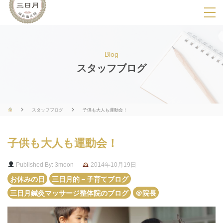
SPメニ
ュ
ー
Blog
展
スタッフブログ
開
用
ボ
スタッフブログ
子供も大人も運動会！
タ
ン
子供も大人も運動会！
Published By: 3moon
2014年10月19日
お休みの日
三日月的－子育てブログ
三日月鍼灸マッサージ整体院のブログ
＠院長